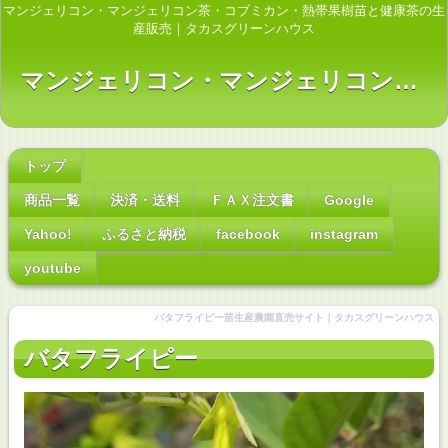
マンジェリコン・マンジェリコン茶・コブミカン・熱帯果樹苗と健康茶の生
産販売｜タカスグリーンハウス
マンジェリコン・マンジェリコン茶・コブミカン・熱帯果樹苗とお茶の生産販売｜タカスグリーンハウス
トップ
商品一覧
決済・送料
ＦＡＸ注文書
Google
Yahoo!
ふるさと納税
facebook
instagram
youtube
バタフライピー苗生産農園直売サイト｜タカスグリーンハウス
バタフライピー