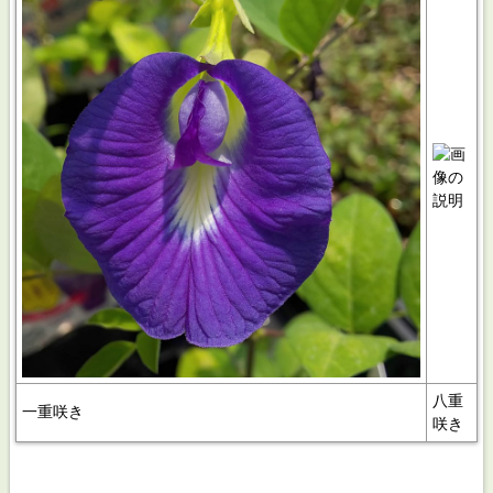
八重
一重咲き
咲き